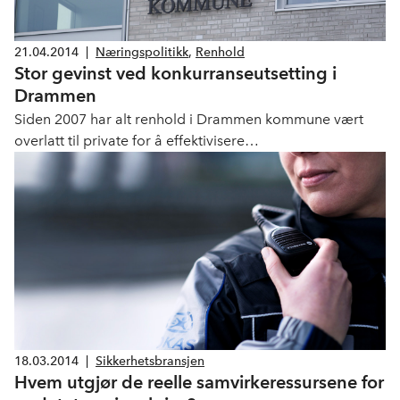
21.04.2014
|
Næringspolitikk
,
Renhold
Stor gevinst ved konkurranseutsetting i
Drammen
Siden 2007 har alt renhold i Drammen kommune vært
overlatt til private for å effektivisere
tjenesteproduksjonen. Dette har ført til at kommunen har
halvert kostnadene knyttet til renhold.
18.03.2014
|
Sikkerhetsbransjen
Hvem utgjør de reelle samvirkeressursene for