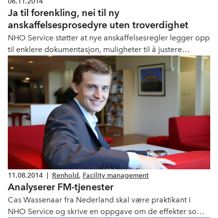
06.11.2014
Ja til forenkling, nei til ny
anskaffelsesprosedyre uten troverdighet
NHO Service støtter at nye anskaffelsesregler legger opp
til enklere dokumentasjon, muligheter til å justere
konkurransegrunnlaget, bedre avklaringsregime, samt
færre obligatoriske avvisningsregler.
11.08.2014
|
Renhold
,
Facility management
Analyserer FM-tjenester
Cas Wassenaar fra Nederland skal være praktikant i
NHO Service og skrive en oppgave om de effekter som