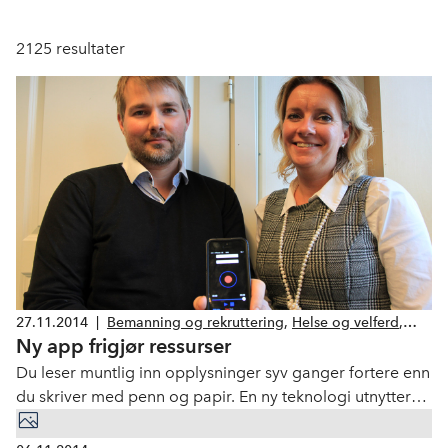
2125
resultater
27.11.2014
|
Bemanning og rekruttering
,
Helse og velferd
,
Ny app frigjør ressurser
Skadesanering
Du leser muntlig inn opplysninger syv ganger fortere enn
du skriver med penn og papir. En ny teknologi utnytter
dette og gjør jobben lettere og bedre. Det skjer i regi av
et medlem i NHO Service.