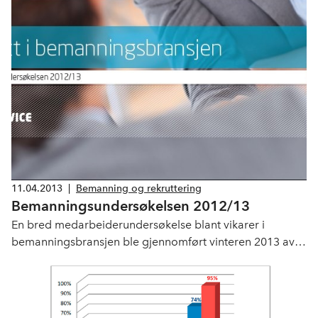
sikre byens eldre bedre kvalitet og mer valgfrihet.
Hjemmehjelpen har vært konkurranseutsatt siden 2006.
Gjennom dette har Bergen kommune høstet gode
erfaringer som har gitt et bedre tilbud og mer mangfold i
tjenestene.
11.04.2013
|
Bemanning og rekruttering
Bemanningsundersøkelsen 2012/13
En bred medarbeiderundersøkelse blant vikarer i
bemanningsbransjen ble gjennomført vinteren 2013 av
IPSOS MMI har på oppdrag fra Bemanningsbransjen i
NHO Service.