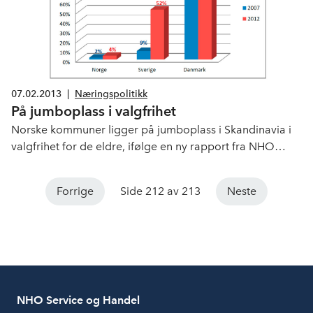
07.02.2013
|
Næringspolitikk
På jumboplass i valgfrihet
Norske kommuner ligger på jumboplass i Skandinavia i
valgfrihet for de eldre, ifølge en ny rapport fra NHO
Service. Kun 4 prosent av norske kommuner har innført
valgfrihet mot 52 prosent i Sverige og 95 prosent i
Forrige
Side 212 av 213
Neste
Danmark.
NHO Service og Handel