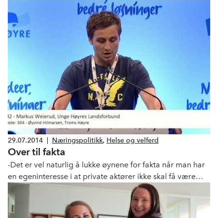
fascility mangement kan ha innen helse og velferd i
kommune-Norge.
29.07.2014
|
Næringspolitikk
,
Helse og velferd
Over til fakta
-Det er vel naturlig å lukke øynene for fakta når man har
en egeninteresse i at private aktører ikke skal få være
med å bidra, skriver Markus Weierud, praktikant i NHO
Service i Klassekampen (24.07.14).