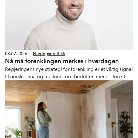
08.07.2026
|
Næringspolitikk
Nå må forenklingen merkes i hverdagen
Regjeringens nye strategi for forenkling er et viktig signal
til norske små og mellomstore bedrifter, mener Jon Olav
Sigvartsen, styreleder i Norgeshus JOS Bygg og leder av
NHOs SMB-forum.