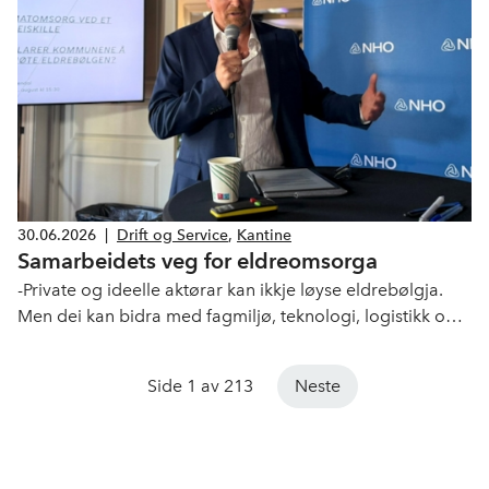
30.06.2026
|
Drift og Service
,
Kantine
Samarbeidets veg for eldreomsorga
-Private og ideelle aktørar kan ikkje løyse eldrebølgja.
Men dei kan bidra med fagmiljø, teknologi, logistikk og
produksjonskapasitet, skriver bransjedirektør Jorulf
Brøvig Silde i Kommunal Rapport.
Side 1 av 213
Neste