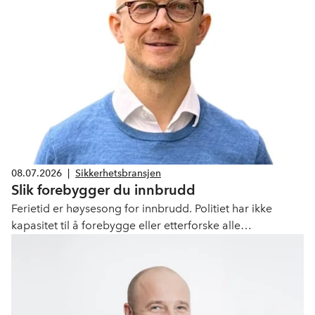
08.07.2026
|
Sikkerhetsbransjen
Slik forebygger du innbrudd
Ferietid er høysesong for innbrudd. Politiet har ikke
kapasitet til å forebygge eller etterforske alle
lovbruddene. I 2025 ble kun 15,7 prosent av anmeldte
vinningslovbrudd oppklart, skriver Erik Sandsmark Idsøe,
direktør Sikkerhet og beredskap, NHO Service og
Handel.