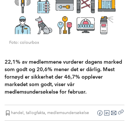
Foto: colourbox
22,1% av medlemmene vurderer dagens marked
som godt og 20,6% mener det er dårlig. Mest
fornøyd er sikkerhet der 46,7% opplever
markedet som godt, viser vår
medlemsundersøkelse for februar.
handel
,
tallogfakta
,
medlemsundersøkelse
F
L
E
Kop
a
i
-
len