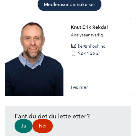
Medlemsundersøkelser
Knut Erik Rekdal
Analyseansvarlig
ker@nhosh.no
92 44 26 21
Les mer
Fant du det du lette etter?
Ja
Nei