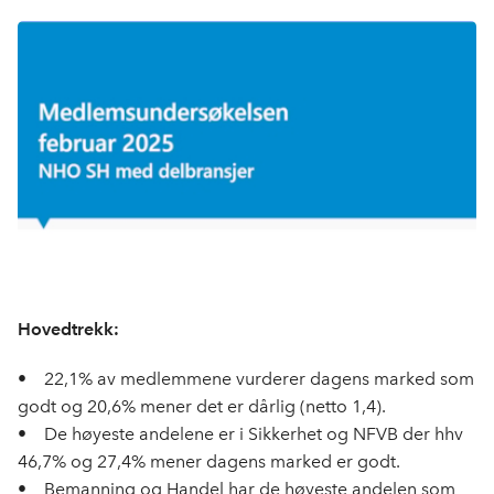
c
n
p
e
k
o
b
e
s
o
d
t
o
I
k
n
Hovedtrekk:
• 22,1% av medlemmene vurderer dagens marked som
godt og 20,6% mener det er dårlig (netto 1,4).
• De høyeste andelene er i Sikkerhet og NFVB der hhv
46,7% og 27,4% mener dagens marked er godt.
• Bemanning og Handel har de høyeste andelen som