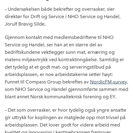
– Undersøkelsen både bekrefter og overrasker, sier
direktør for Drift og Service i NHO Service og Handel,
Jorulf Brøvig Silde.
Gjennom kontakt med medlemsbedriftene til NHO
Service og Handel, ser han at en større del av
bedriftskundene vektlegger sunn mat, ernæring og
matens miljøavtrykk ved kontraktinngåelse. Samtidig er
det tydelig at et godt mat- og serveringstilbud på
arbeidsplassen, er noe arbeidstakerne setter høyt:
Funnet til Compass Group bekreftes av
NordicFM-survey
,
som NHO Service og Handel gjennomførte sammen med
blant annet Norsk kommunalteknisk forening og EY.
– Det som overrasker, er hvor tydelig også yngre ansatte
gir uttrykk for koplingen av matglede opp mot trivsel på
arbeidsplassen. Det lover godt for videre arbeid med
kvalitet og innovasjon i kantinebransjen fremover,