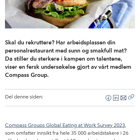
Skal du rekruttere? Har arbeidsplassen din
personalrestaurant med sunn og smakfull mat?
Da stiller du sterkere i kampen om talentene,
viser en fersk undersøkelse gjort av vårt medlem
Compass Group.
Del denne siden:
F
L
E
Kop
a
i
-
len
c
n
p
e
k
o
Compass Groups Global Eating at Work Survey 2023
,
b
e
s
som omfatter innsikt fra hele 35 000 arbeidstakere i 26
o
d
t