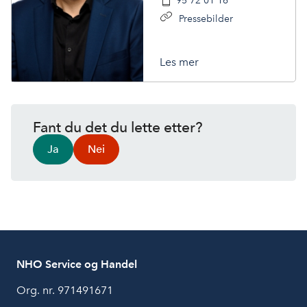
95 72 01 16
Pressebilder
Les mer
Fant du det du lette etter?
Ja
Nei
NHO Service og Handel
Org. nr. 971491671