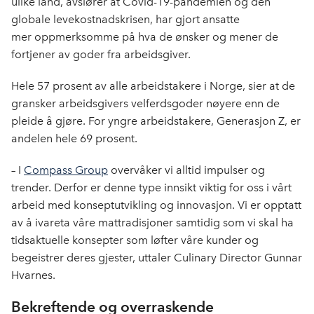
ulike land, avslører at Covid-19-pandemien og den
o
I
globale levekostnadskrisen, har gjort ansatte
k
n
mer oppmerksomme på hva de ønsker og mener de
fortjener av goder fra arbeidsgiver.
Hele 57 prosent av alle arbeidstakere i Norge, sier at de
gransker arbeidsgivers velferdsgoder nøyere enn de
pleide å gjøre. For yngre arbeidstakere, Generasjon Z, er
andelen hele 69 prosent.
– I
Compass Group
overvåker vi alltid impulser og
trender. Derfor er denne type innsikt viktig for oss i vårt
arbeid med konseptutvikling og innovasjon. Vi er opptatt
av å ivareta våre mattradisjoner samtidig som vi skal ha
tidsaktuelle konsepter som løfter våre kunder og
begeistrer deres gjester, uttaler Culinary Director Gunnar
Hvarnes.
Bekreftende og overraskende