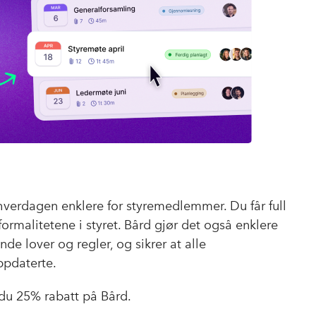
k
n
verdagen enklere for styremedlemmer. Du får full
 formalitetene i styret. Bård gjør det også enklere
de lover og regler, og sikrer at alle
ppdaterte.
u 25% rabatt på Bård.