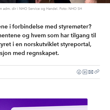
Einan adm. dir i NHO Service og Handel. Foto: NHO SH
ene i forbindelse med styremøter?
entene og hvem som har tilgang til
yret i en norskutviklet styreportal,
rasjon med regnskapet.
F
L
E
Kopier
a
i
-
lenke
c
n
p
e
k
o
b
e
s
o
d
t
o
I