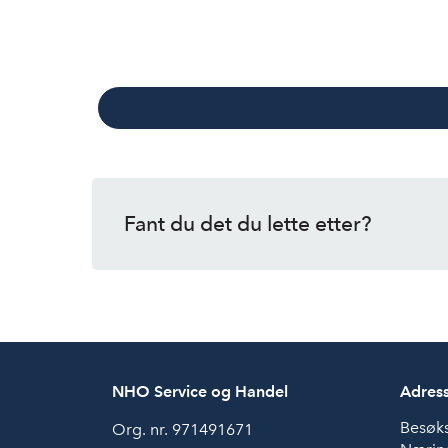
Fant du det du lette etter?
NHO Service og Handel
Adres
Besøk
Org. nr. 971491671