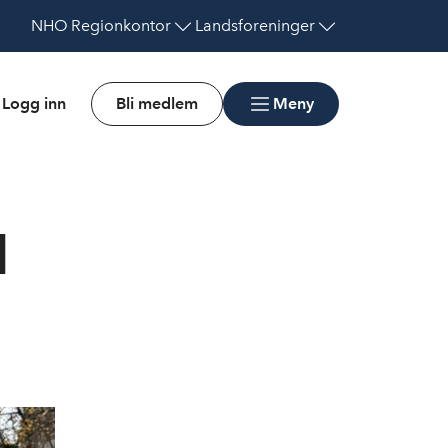
NHO
Regionkontor
Landsforeninger
Logg inn
Bli medlem
Meny
l