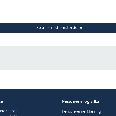
Se alle medlemsfordeler
se
Personvern og vilkår
sadresse:
Personvernerklæring