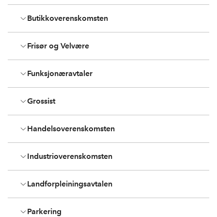
b
e
s
o
d
t
Butikkoverenskomsten
o
I
k
n
Frisør og Velvære
Funksjonæravtaler
Grossist
Handelsoverenskomsten
Industrioverenskomsten
Landforpleiningsavtalen
Parkering