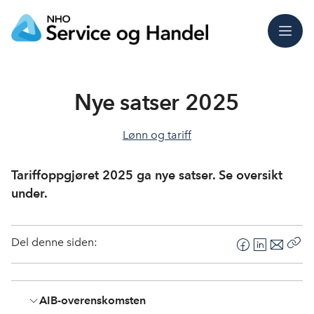
Meny
Nye satser 2025
Lønn og tariff
Tariffoppgjøret 2025 ga nye satser. Se oversikt
under.
Del denne siden:
F
L
E
Kop
a
i
-
len
c
n
p
AIB-overenskomsten
e
k
o