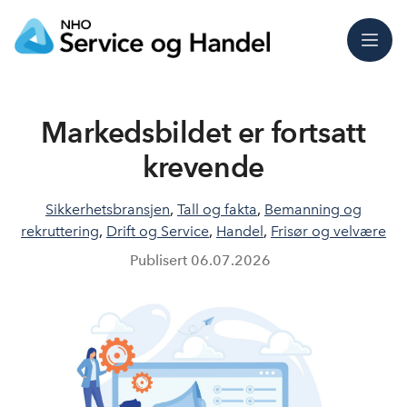
Meny
Markedsbildet er fortsatt
krevende
Sikkerhetsbransjen
,
Tall og fakta
,
Bemanning og
rekruttering
,
Drift og Service
,
Handel
,
Frisør og velvære
Publisert
06.07.2026