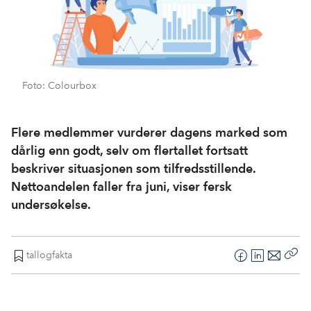
Foto: Colourbox
Flere medlemmer vurderer dagens marked som
dårlig enn godt, selv om flertallet fortsatt
beskriver situasjonen som tilfredsstillende.
Nettoandelen faller fra juni, viser fersk
undersøkelse.
tallogfakta
F
L
E
Kop
a
i
-
len
c
n
p