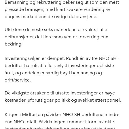
e
k
o
Bemanning og rekruttering peker seg ut som den mest
b
e
s
pressede bransjen, med klart svakere vurdering av
o
d
t
dagens marked enn de øvrige delbransjene.
o
I
k
n
Utsiktene de neste seks månedene er svake. I alle
delbransjer er det flere som venter forverring enn
bedring.
Investeringsviljen er dempet. Rundt én av tre NHO SH-
bedrifter har utsatt eller avlyst investeringer det siste
året, og andelen er særlig høy i bemanning og
drift/service.
De viktigste årsakene til utsatte investeringer er høye
kostnader, uforutsigbar politikk og svekket etterspørsel.
Krigen i Midtøsten påvirker NHO SH-bedriftene mindre
enn NHO totalt. Påvirkningen kommer i form av økte
kostnader på frakt, drivstoff og andre innsatsfaktorer.