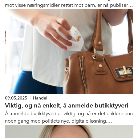
mot visse næringsmidler rettet mot barn, er nå publisert
på Helsedirektoratets hjemmesider. Handel har fulgt
saken gjennom våren og kritisert forskriften for å være
vanskelig å etterleve i praksis.
09.05.2025
|
Handel
Viktig, og nå enkelt, å anmelde butikktyveri
Å anmelde butikktyveri er viktig, og nå er det enklere enn
noen gang med politiets nye, digitale løsning.
Anmeldelser har større verdi enn mange tror, både for
den enkelte bedrift og for samfunnet.