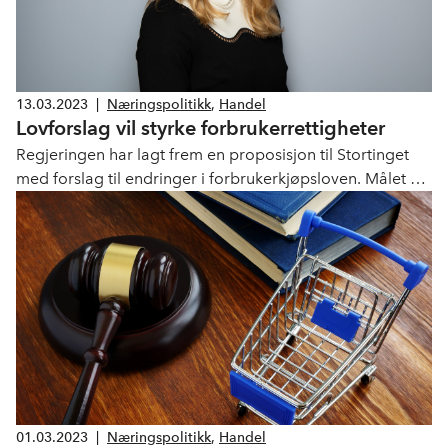
13.03.2023
|
Næringspolitikk
,
Handel
Lovforslag vil styrke forbrukerrettigheter
Regjeringen har lagt frem en proposisjon til Stortinget
med forslag til endringer i forbrukerkjøpsloven. Målet er
å styrker forbrukeren, samt å gjøre loven mer tilpasset
den teknologiske utviklingen.
01.03.2023
|
Næringspolitikk
,
Handel