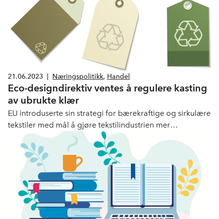
21.06.2023
|
Næringspolitikk
,
Handel
Eco-designdirektiv ventes å regulere kasting
av ubrukte klær
EU introduserte sin strategi for bærekraftige og sirkulære
tekstiler med mål å gjøre tekstilindustrien mer
miljøvennlig og ressurseffektiv. – Rammer har alt å si når
bedrifter skal tilpasse seg det grønne skiftet, sier
bransjedirektør for handel i NHO Service og Handel,
Linda Vist.