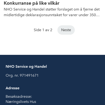
Konkurranse på like vilkår
NHO Service og Handel støtter forslaget om å fjerne det
midlertidige deklarasjonsunntaket for varer under 350
kroner. På denne måten kan våre bedrifter konkurrere
med forbrukerimporterte varer på likere vilkår.
Side 1 av 2
Neste
NHO Service og Handel
Org. nr. 971491671
Adresse
Besøksadresse:
Næringslivets Hus