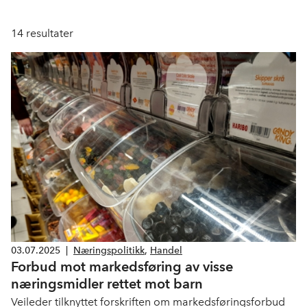
14
resultater
03.07.2025
|
Næringspolitikk
,
Handel
Forbud mot markedsføring av visse
næringsmidler rettet mot barn
Veileder tilknyttet forskriften om markedsføringsforbud