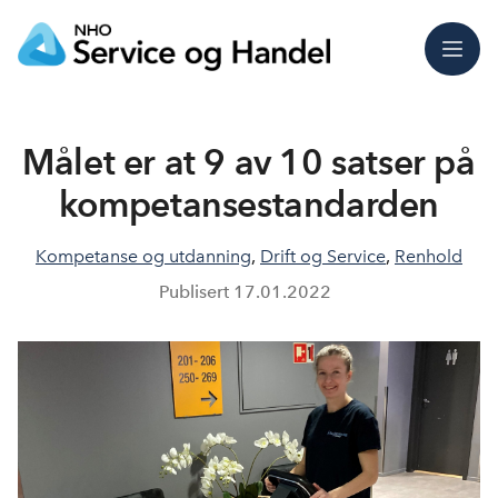
Meny
Målet er at 9 av 10 satser på
kompetansestandarden
Kompetanse og utdanning
,
Drift og Service
,
Renhold
Publisert
17.01.2022