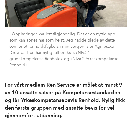
- Opplæringen var lett tilgjengelig. Det er en nyttig app
som kan åpnes når som helst. Jeg hadde glede av dette
som er et renholdsfagkurs i miniversjon, sier Agnieszka
Drewicz. Hun har nylig fullført kurs «Nivå 1
grunnkompetanse Renhold» og «Nivå 2 Yrkeskompetanse
Renhold».
For vårt medlem Ren Service er målet at minst 9
av 10 ansatte satser på Kompetansestandarden
og får Yrkeskompetansebevis Renhold. Nylig fikk
den første gruppen med ansatte bevis for vel
gjennomført utdanning.