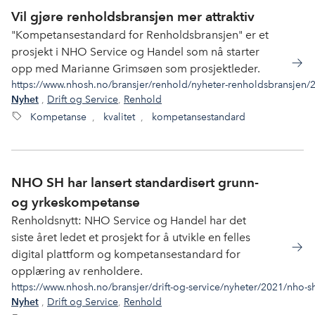
Vil gjøre renholdsbransjen mer attraktiv
"Kompetansestandard for Renholdsbransjen" er et
prosjekt i NHO Service og Handel som nå starter
opp med Marianne Grimsøen som prosjektleder.
https://www.nhosh.no/bransjer/renhold/nyheter-renholdsbransjen/20
,
Drift og Service
,
Renhold
Nyhet
Kompetanse
,
kvalitet
,
kompetansestandard
NHO SH har lansert standardisert grunn-
og yrkes­kompetanse
Renholdsnytt: NHO Service og Handel har det
siste året ledet et prosjekt for å utvikle en felles
digital plattform og kompetanse­standard for
opplæring av renholdere.
https://www.nhosh.no/bransjer/drift-og-service/nyheter/2021/nho-s
,
Drift og Service
,
Renhold
Nyhet