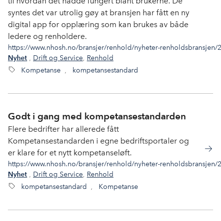
til hvordan det hadde fungert blant brukerne. De
syntes det var utrolig gøy at bransjen har fått en ny
digital app for opplæring som kan brukes av både
ledere og renholdere.
https://www.nhosh.no/bransjer/renhold/nyheter-renholdsbransjen/
,
Drift og Service
,
Renhold
Nyhet
Kompetanse
,
kompetansestandard
Godt i gang med kompetansestandarden
Flere bedrifter har allerede fått
Kompetansestandarden i egne bedriftsportaler og
er klare for et nytt kompetanseløft.
https://www.nhosh.no/bransjer/renhold/nyheter-renholdsbransjen
,
Drift og Service
,
Renhold
Nyhet
kompetansestandard
,
Kompetanse