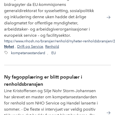
bidragsyter da EU-kommisjonens
generaldirektorat for sysselsetting, sosialpolitikk
og inkludering denne uken hadde det årlige
dialogmøtet for offentlige myndigheter,
arbeidstaker- og arbeidsgiverorganisasjoner i
europeisk service – og facilitysektor.
https://www.nhosh.no/bransjer/renhold/nyheter-renholdsbransjen
,
Drift og Service
,
Renhold
Nyhet
kompetansestandard
,
EU
Ny fagopplæring er blitt populær i
renholdsbransjen
Line Kristoffersen og Silje Nohr Storm-Johannsen
har skrevet en master om kompetansestandarden
for renhold som NHO Service og Handel lanserte i
sommer. - De fleste vi intervjuet var veldig positiv