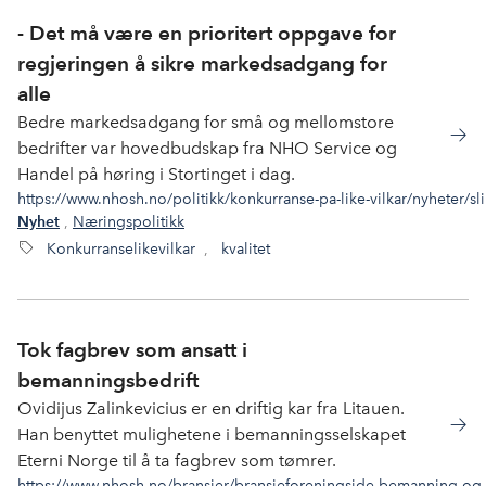
- Det må være en prioritert oppgave for
regjeringen å sikre markedsadgang for
alle
Bedre markedsadgang for små og mellomstore
bedrifter var hovedbudskap fra NHO Service og
Handel på høring i Stortinget i dag.
https://www.nhosh.no/politikk/konkurranse-pa-like-vilkar/nyheter/sli
,
Næringspolitikk
Nyhet
Konkurranselikevilkar
,
kvalitet
Tok fagbrev som ansatt i
bemanningsbedrift
Ovidijus Zalinkevicius er en driftig kar fra Litauen.
Han benyttet mulighetene i bemanningsselskapet
Eterni Norge til å ta fagbrev som tømrer.
https://www.nhosh.no/bransjer/bransjeforeningside-bemanning-og-r