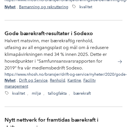
,
Bemanning og rekruttering
kvalitet
Nyhet
Gode bærekraft-resultater i Sodexo
Halvert matsvinn, mer bærekraftig renhold,
utfasing av all engangsplast og mål om å redusere
klimapåvirkningen med 34 % innen 2025. Dette er
hovedpunkter i "Samfunnsansvarsrapporten for
2019" fra vår medlemsbedrift Sodexo.
https://www.nhosh.no/bransjer/drift-og-service/nyheter/2020/gode-b
,
Drift og Service
,
Renhold
,
Kantine
,
Facility
Nyhet
management
kvalitet
,
miljø
,
tallogfakta
,
bærekraft
Nytt nettverk for framtidas bærekraft i