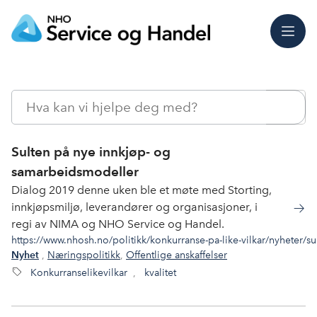
Meny
Søk
Sulten på nye innkjøp- og
samarbeidsmodeller
Dialog 2019 denne uken ble et møte med Storting,
innkjøpsmiljø, leverandører og organisasjoner, i
regi av NIMA og NHO Service og Handel.
https://www.nhosh.no/politikk/konkurranse-pa-like-vilkar/nyheter/
,
Næringspolitikk
,
Offentlige anskaffelser
Nyhet
Konkurranselikevilkar
,
kvalitet