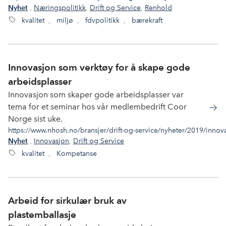
,
Næringspolitikk
,
Drift og Service
,
Renhold
Nyhet
kvalitet
,
miljø
,
fdvpolitikk
,
bærekraft
Innovasjon som verktøy for å skape gode
arbeidsplasser
Innovasjon som skaper gode arbeidsplasser var
tema for et seminar hos vår medlembedrift Coor
Norge sist uke.
https://www.nhosh.no/bransjer/drift-og-service/nyheter/2019/innov
,
Innovasjon
,
Drift og Service
Nyhet
kvalitet
,
Kompetanse
Arbeid for sirkulær bruk av
plastemballasje