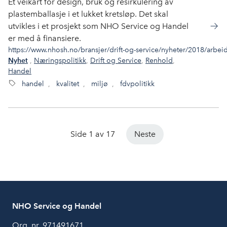
Et veikart for design, bruk og resirkulering av
plastemballasje i et lukket kretsløp. Det skal
utvikles i et prosjekt som NHO Service og Handel
er med å finansiere.
https://www.nhosh.no/bransjer/drift-og-service/nyheter/2018/arbeid-
,
Næringspolitikk
,
Drift og Service
,
Renhold
,
Nyhet
Handel
handel
,
kvalitet
,
miljø
,
fdvpolitikk
Side 1 av 17
Neste
NHO Service og Handel
Org. nr. 971491671