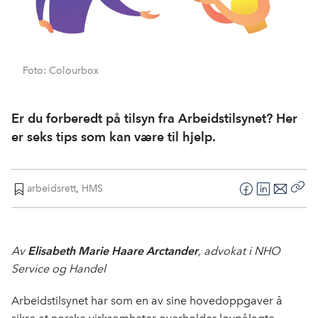
Foto: Colourbox
Er du forberedt på tilsyn fra Arbeidstilsynet? Her
er seks tips som kan være til hjelp.
arbeidsrett
,
HMS
F
L
E
Kop
a
i
-
len
c
n
p
e
k
o
Av
Elisabeth Marie Haare Arctander
, advokat i NHO
b
e
s
Service og Handel
o
d
t
o
I
Arbeidstilsynet har som en av sine hovedoppgaver å
k
n