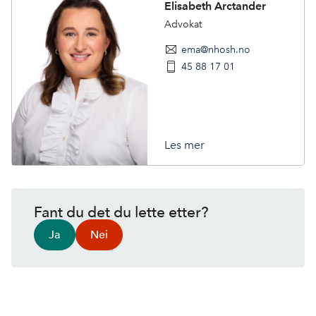
Elisabeth Arctander
Advokat
ema@nhosh.no
45 88 17 01
Les mer
Fant du det du lette etter?
Ja
Nei