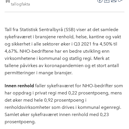
F
L
E
tallogfakta
Kop
a
i
-
len
c
n
p
e
k
o
Tall fra Statistisk Sentralbyrå (SSB) viser at det samlede
b
e
s
sykefraværet i bransjene renhold, helse, kantine og vakt
o
d
t
og sikkerhet i alle sektorer øker i Q3 2021 fra 4,50% til
o
I
4,67%. NHO-bedriftene har en bedre utvikling enn
k
n
virksomhetene i kommunal og statlig regi. Merk at
tallene påvirkes av koronapandemien og et stort antall
permitteringer i mange bransjer.
Innen renhold
faller sykefraværet for NHO-bedrifter som
har oppdrag i privat regi med 0,22 prosentpoeng, mens
det øker med hele 0,92 prosentpoeng i
renholdsvirksomheter som drives i kommunal egenregi.
Samlet øker sykefraværet innen renhold med 0,23
prosentpoeng.