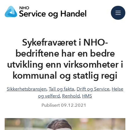
Meny
Sykefraværet i NHO-
bedriftene har en bedre
utvikling enn virksomheter i
kommunal og statlig regi
Sikkerhetsbransjen
,
Tall og fakta
,
Drift og Service
,
Helse
og velferd
,
Renhold
,
HMS
Publisert
09.12.2021