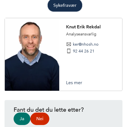
Sykefravær
Knut Erik Rekdal
Analyseansvarlig
ker@nhosh.no
92 44 26 21
Les mer
Fant du det du lette etter?
Ja
Nei