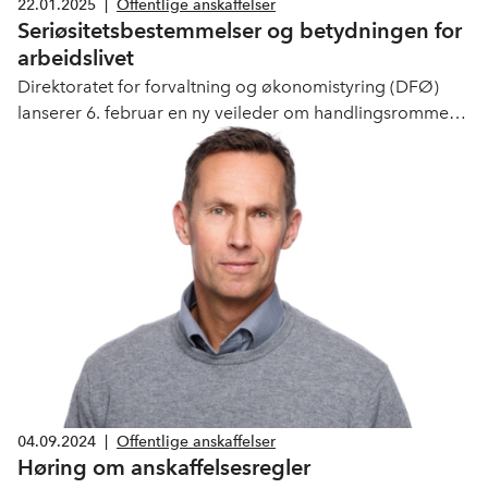
22.01.2025
|
Offentlige anskaffelser
Seriøsitetsbestemmelser og betydningen for
arbeidslivet
Direktoratet for forvaltning og økonomistyring (DFØ)
lanserer 6. februar en ny veileder om handlingsrommet
ved strengere krav til seriøsitet enn det
anskaffelsesregelverket krever
04.09.2024
|
Offentlige anskaffelser
Høring om anskaffelsesregler