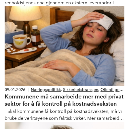
renholdstjenestene gjennom en ekstern leverandør i
2025, ble 44 renholdere virksomhetsoverdratt til Coor.
Målet var å sikre stabil drift, videreutvikle kvaliteten og
legge til rette for et mer strukturert og profesjonelt
renhold, samtidig som kommunen ønsket bedre
kostnadskontroll og en mer bærekraftig tjenestedrift.
09.01.2026
|
Næringspolitikk
,
Sikkerhetsbransjen
,
Offentlige
Kommunene må samarbeide mer med privat
anskaffelser
,
Drift og Service
,
Renhold
sektor for å få kontroll på kostnadsveksten
– Skal kommunene få kontroll på kostnadsveksten, må vi
bruke de verktøyene som faktisk virker. Mer samarbeid
med private aktører handler ikke om ideologi, men om