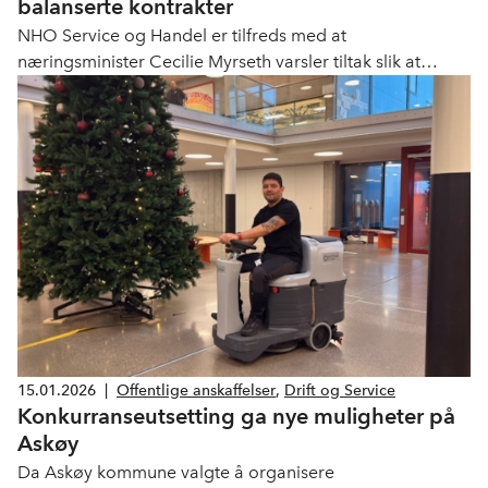
balanserte kontrakter
NHO Service og Handel er tilfreds med at
næringsminister Cecilie Myrseth varsler tiltak slik at
kontraktsvilkårene i offentlige anskaffelser er balanserte
og forsvarlige.
15.01.2026
|
Offentlige anskaffelser
,
Drift og Service
Konkurranseutsetting ga nye muligheter på
Askøy
Da Askøy kommune valgte å organisere