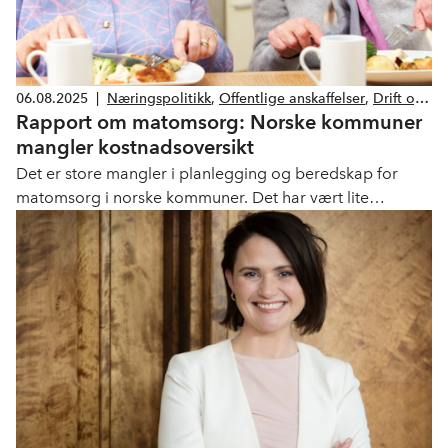
06.08.2025
|
Næringspolitikk
,
Offentlige anskaffelser
,
Drift og
Rapport om matomsorg: Norske kommuner
Service
,
Kantine
mangler kostnadsoversikt
Det er store mangler i planlegging og beredskap for
matomsorg i norske kommuner. Det har vært lite
offentlig debatt om dette, som er kritisk for å takle
eldrebølgen, sier Jorulf Brøvig Silde, bransjedirektør
Drift og Service i NHO Service og Handel.