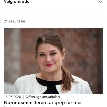
Velg område
21
resultater
13.03.2026
|
Offentlige anskaffelser
Næringsministeren tar grep for mer