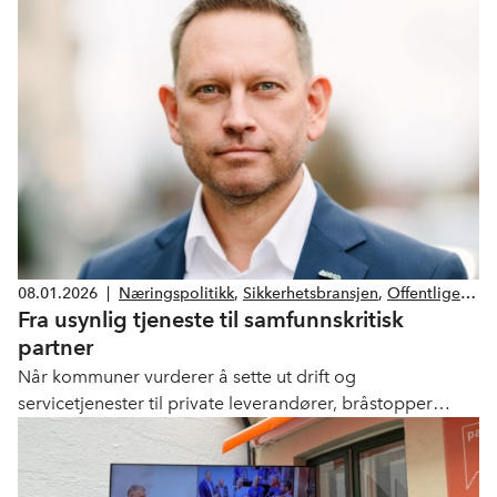
bedre ressursbruk, bedre tjenester og lavere sykefravær,
sier Vegard Einan, adm. dir. i NHO Service og Handel.
08.01.2026
|
Næringspolitikk
,
Sikkerhetsbransjen
,
Offentlige
Fra usynlig tjeneste til samfunnskritisk
anskaffelser
,
Bemanning og rekruttering
,
Drift og
Service
,
Renhold
,
Skadesanering
,
partner
Redningstjenester
,
Kantine
,
Facility management
Når kommuner vurderer å sette ut drift og
servicetjenester til private leverandører, bråstopper
debatten som regel på grunn av en ting. Pensjon.