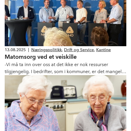
13.08.2025
|
Næringspolitikk
,
Drift og Service
,
Kantine
Matomsorg ved et veiskille
-Vi må ta inn over oss at det ikke er nok ressurser
tilgjengelig. I bedrifter, som i kommuner, er det mangel
på folk som kan løse oppgavene. Da må vi legge
ideologiske kriger til side og se etter nye løsninger, sa
Vegard Einan adm. dir i NHO SH under en debatt om
matomsorg i Arendal i dag.