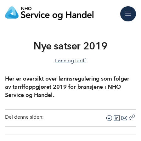
Meny
Nye satser 2019
Lønn og tariff
Her er oversikt over lønnsregulering som følger
av tariffoppgjøret 2019 for bransjene i NHO
Service og Handel.
Del denne siden:
F
L
E
Kop
a
i
-
len
c
n
p