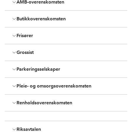
AMB-overenskomsten
e
k
o
b
e
s
o
d
t
Butikkoverenskomsten
o
I
k
n
Frisører
Grossist
Parkeringsselskaper
Pleie- og omsorgsoverenskomsten
Renholdsoverenskomsten
Riksavtalen