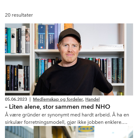
20
resultater
05.06.2023
|
Medlemskap og fordeler
,
Handel
– Liten alene, stor sammen med NHO
Å være gründer er synonymt med hardt arbeid. Å ha en
sirkulær forretningsmodell, gjør ikke jobben enklere.
Men det gjør NHO, mener COO i Bookis, Lasse Brurok.