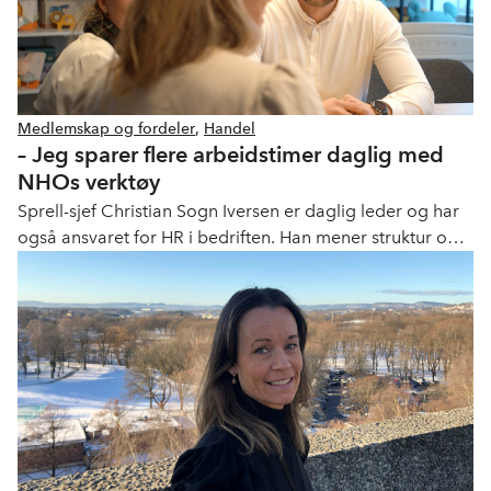
Medlemskap og fordeler
,
Handel
– Jeg sparer flere arbeidstimer daglig med
NHOs verktøy
Sprell-sjef Christian Sogn Iversen er daglig leder og har
også ansvaret for HR i bedriften. Han mener struktur og
gode verktøy er en vesentlig grunn til at kjeden gjør
suksess.