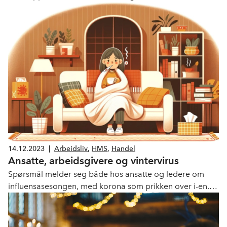
pensjon. Innlogging som for Arbinn.
14.12.2023
|
Arbeidsliv
,
HMS
,
Handel
Ansatte, arbeidsgivere og vintervirus
Spørsmål melder seg både hos ansatte og ledere om
influensasesongen, med korona som prikken over i-en.
Hvem blir mest syk? Bør folk i større grad holde seg
hjemme? Og hvordan kan og bør arbeidsgivere
forberede seg på en slik varslet sykefraværskrise, spør