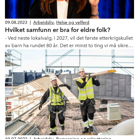
09.08.2023
|
Arbeidsliv
,
Helse og velferd
Hvilket samfunn er bra for eldre folk?
- Ved neste lokalvalg, i 2027, vil det første etterkrigskullet
av barn ha rundet 80 år. Det er minst to ting vi må sikre
for at samfunnet blir bra for dem, skriver Anne-Cecilie
Kaltenborn i Dagens Perspektiv.