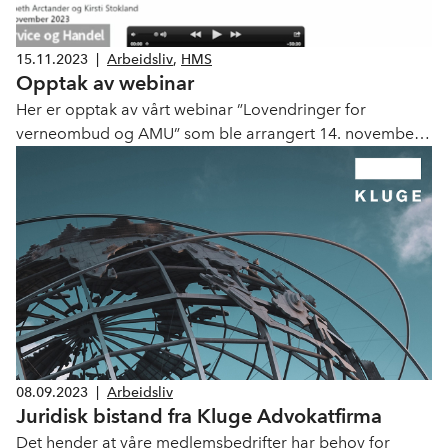
15.11.2023
|
Arbeidsliv
,
HMS
Opptak av webinar
Her er opptak av vårt webinar ”Lovendringer for
verneombud og AMU” som ble arrangert 14. november
2023. Krever innlogging. Samme brukernavn og passord
som for arbinn.
08.09.2023
|
Arbeidsliv
Juridisk bistand fra Kluge Advokatfirma
Det hender at våre medlemsbedrifter har behov for