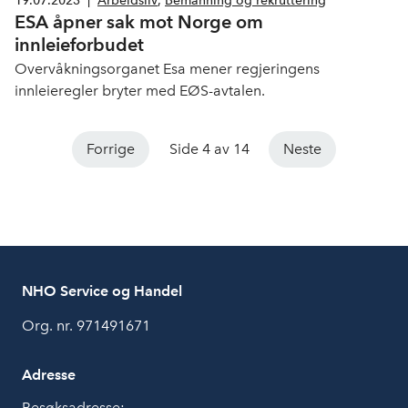
19.07.2023
|
Arbeidsliv
,
Bemanning og rekruttering
ESA åpner sak mot Norge om
innleieforbudet
Overvåkningsorganet Esa mener regjeringens
innleieregler bryter med EØS-avtalen.
Forrige
Side 4 av 14
Neste
NHO Service og Handel
Org. nr. 971491671
Adresse
Besøksadresse: