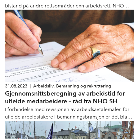
bistand på andre rettsområder enn arbeidsrett. NHO
Service og Handels hadde gode erfaringer med
samarbeidet som ble inngått med advokatfirmaet Kluge
under pandemien. Nå har vi inngått en ny rammeavtale
med advokatfirmaet CMS Kluge AS som fortsatt sikrer
medlemsbedriftene juridisk bistand til gunstige
betingelser.
31.08.2023
|
Arbeidsliv
,
Bemanning og rekruttering
Gjennomsnittsberegning av arbeidstid for
utleide medarbeidere – råd fra NHO SH
I forbindelse med revisjonen av arbeidsavtalemalen for
utleide arbeidstakere i bemanningsbransjen er det blant
annet gjort noen endringer i punktet om arbeidstid,
inkludert om gjennomsnittsberegning av arbeidstiden.