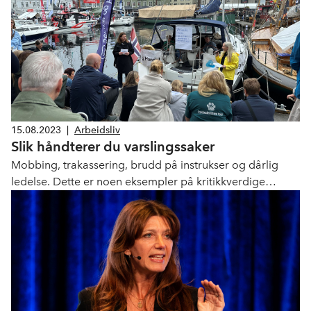
15.08.2023
|
Arbeidsliv
Slik håndterer du varslingssaker
Mobbing, trakassering, brudd på instrukser og dårlig
ledelse. Dette er noen eksempler på kritikkverdige
forhold som gir grunnlag for varsling. Det har vært en
økning i antallet varslingssaker i norsk arbeidsliv, og
sakene blir stadig flere og mer krevende. Dette var tema
for et seminar vi streamet på Facebook fra Arendal i dag.