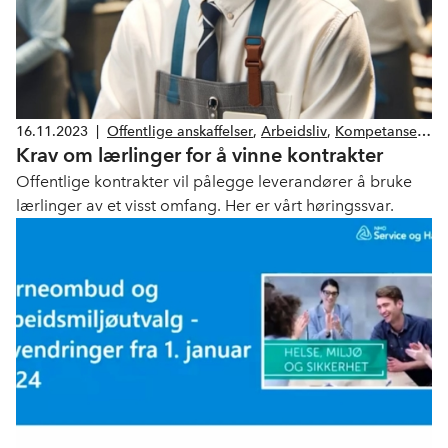
16.11.2023
|
Offentlige anskaffelser
,
Arbeidsliv
,
Kompetanse
Krav om lærlinger for å vinne kontrakter
og utdanning
Offentlige kontrakter vil pålegge leverandører å bruke
lærlinger av et visst omfang. Her er vårt høringssvar.