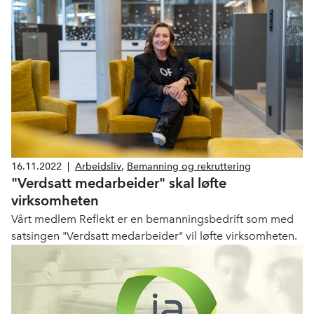
stor betydning for virksomhetene om det blir vedtatt i
Stortinget. NHO mener at forslagene vil påføre
bedriftene uforholdsmessig store praktiske utfordringer i
forbindelse med nødvendige omstillinger.
16.11.2022
|
Arbeidsliv
,
Bemanning og rekruttering
"Verdsatt medarbeider" skal løfte
virksomheten
Vårt medlem Reflekt er en bemanningsbedrift som med
satsingen "Verdsatt medarbeider" vil løfte virksomheten.