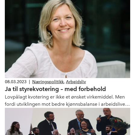
08.03.2023
|
Næringspolitikk
,
Arbeidsliv
Ja til styrekvotering – med forbehold
Lovpålagt kvotering er ikke et ønsket virkemiddel. Men
fordi utviklingen mot bedre kjønnsbalanse i arbeidslivet
går tregt, sier NHO ja til å prøve ut kjønnskvotering i
selskapsstyrer. Høringssvar til regjeringsforslag er sendt
inn på vegne av NHO og tilsluttede landsforeninger.