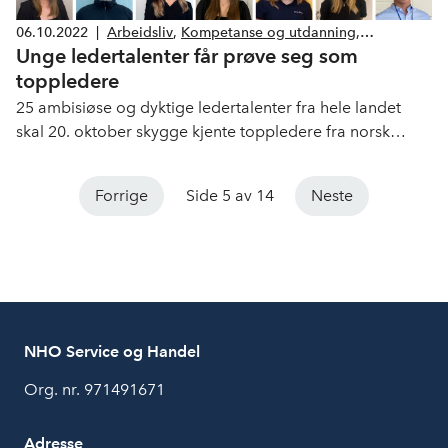
06.10.2022
|
Arbeidsliv
,
Kompetanse og utdanning
,
Unge ledertalenter får prøve seg som
Bemanning og rekruttering
toppledere
25 ambisiøse og dyktige ledertalenter fra hele landet
skal 20. oktober skygge kjente toppledere fra norsk
næringsliv under «Leder for en dag» i regi av Ungt
Entreprenørskap. Helene Bruvik fra Hetland vgs skal
Forrige
Side 5 av 14
Neste
følge Maalfrid Brath hos vårt medlem ManpowerGroup
og Louise Strømstad Brinkmann fra Vinstra vgs skal følge
NHO-sjef Ole Erik Almlid.
NHO Service og Handel
Org. nr. 971491671
Adresse