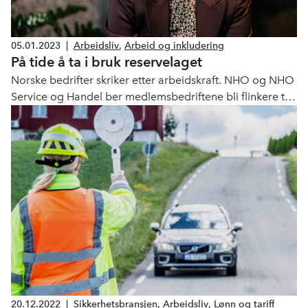
05.01.2023
|
Arbeidsliv
,
Arbeid og inkludering
På tide å ta i bruk reservelaget
Norske bedrifter skriker etter arbeidskraft. NHO og NHO
Service og Handel ber medlemsbedriftene bli flinkere til
å inkludere folk som står utenfor.
20.12.2022
|
Sikkerhetsbransjen
,
Arbeidsliv
,
Lønn og tariff