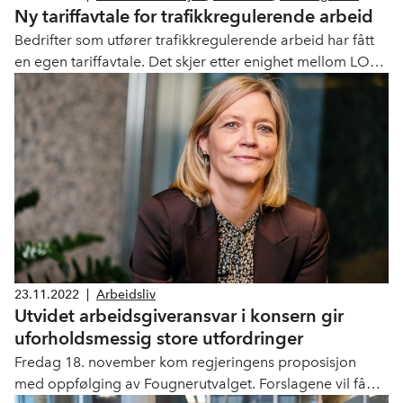
Ny tariffavtale for trafikkregulerende arbeid
Bedrifter som utfører trafikkregulerende arbeid har fått
en egen tariffavtale. Det skjer etter enighet mellom LO
og NHO, sammen med Norsk Arbeidsmandsforbund og
NHO Service og Handel.
23.11.2022
|
Arbeidsliv
Utvidet arbeidsgiveransvar i konsern gir
uforholdsmessig store utfordringer
Fredag 18. november kom regjeringens proposisjon
med oppfølging av Fougnerutvalget. Forslagene vil få