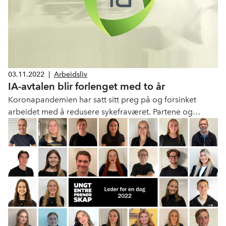
03.11.2022
|
Arbeidsliv
IA-avtalen blir forlenget med to år
Koronapandemien har satt sitt preg på og forsinket
arbeidet med å redusere sykefraværet. Partene og
myndighetene er derfor enige om å la avtalen få mer tid
til å virke.