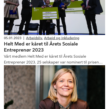
05.01.2023
|
Arbeidsliv
,
Arbeid og inkludering
Helt Med er kåret til Årets Sosiale
Entreprenør 2023
Vårt medlem Helt Med er kåret til Årets Sosiale
Entreprenør 2023. 25 selskaper var nominert til prisen
som ble delt ut i dag på NHOs Årskonferanse. Vinneren
mottok hyllest og prisen på en halv million kroner foran
en full sal med politikere og ledere i norsk næringsliv.