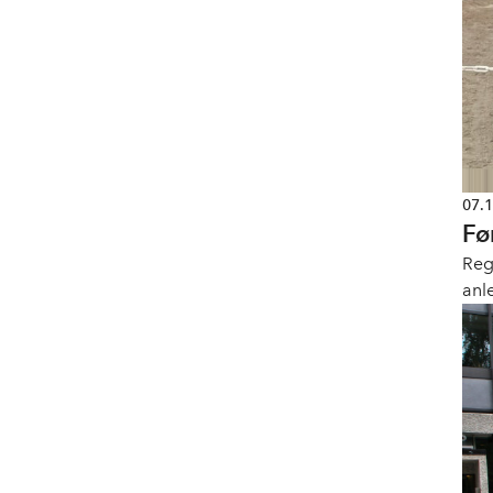
07.
Fø
Reg
anl