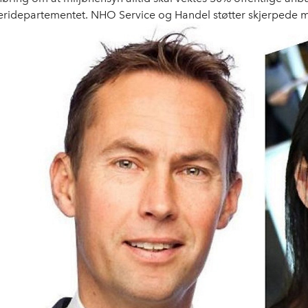
keridepartementet. NHO Service og Handel støtter skjerpede miljø
ormingen av forslagene.