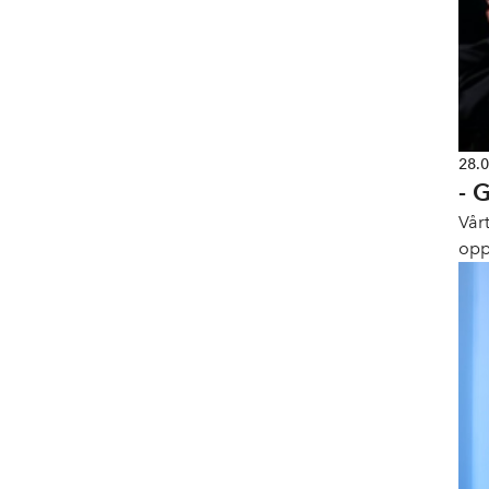
28.
- 
Vår
opp