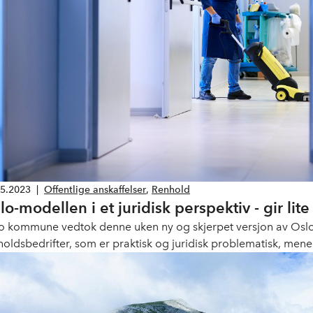
05.2023
|
Offentlige anskaffelser
,
Renhold
lo-modellen i et juridisk perspektiv - gir lite
o kommune vedtok denne uken ny og skjerpet versjon av Oslo-mo
holdsbedrifter, som er praktisk og juridisk problematisk, men
ddelbare juridiske kommentarer.