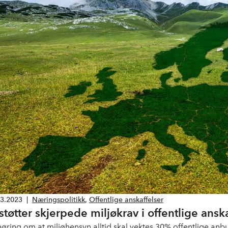
03.2023
|
Næringspolitikk
,
Offentlige anskaffelser
 støtter skjerpede miljøkrav i offentlige ansk
høring om at miljøhensyn alltid skal vektes 30% offentlige an