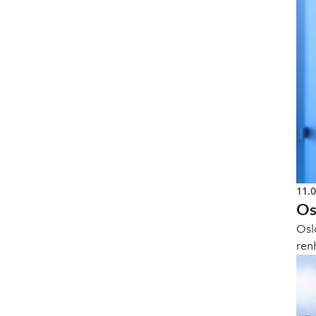
11.
Os
Osl
ren
umi