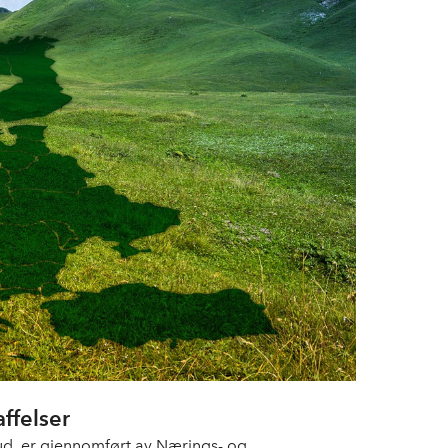
affelser
bud, er gjennomført av Nærings- og