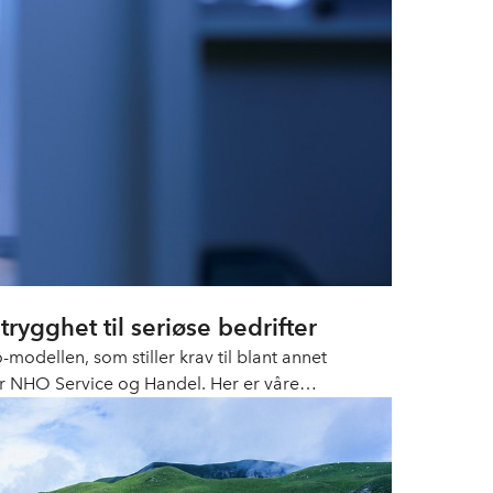
 trygghet til seriøse bedrifter
dellen, som stiller krav til blant annet
er NHO Service og Handel. Her er våre