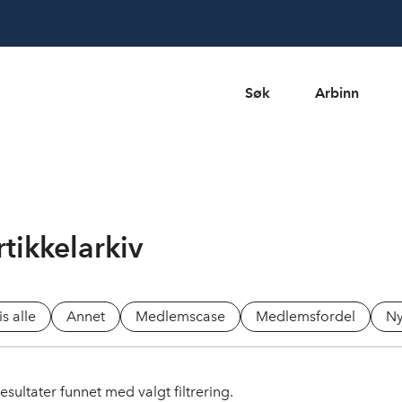
Søk
Arbinn
rtikkelarkiv
is alle
Annet
Medlemscase
Medlemsfordel
Ny
esultater funnet med valgt filtrering.