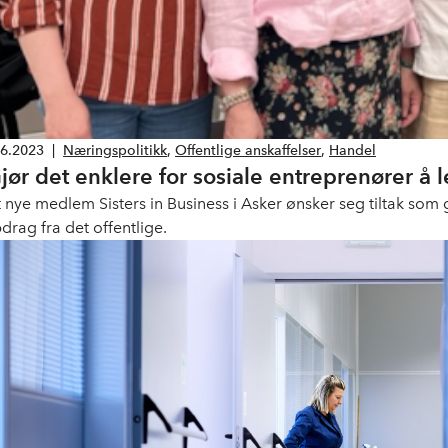
06.2023
|
Næringspolitikk
,
Offentlige anskaffelser
,
Handel
Gjør det enklere for sosiale entreprenører å
t nye medlem Sisters in Business i Asker ønsker seg tiltak som 
drag fra det offentlige.