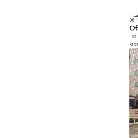
08.
Of
- M
kro