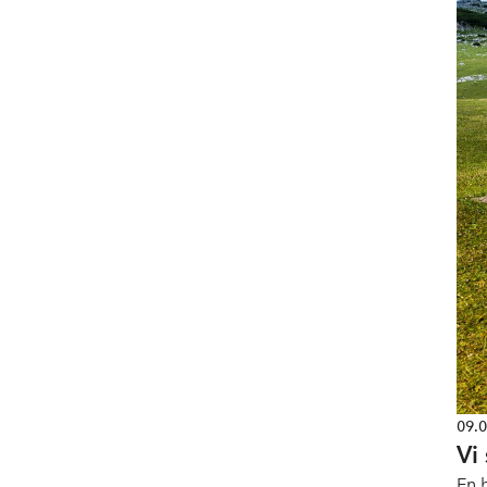
09.
Vi
En 