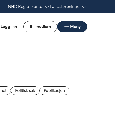
NHO
Regionkontor
Landsforeninger
Logg inn
Bli medlem
Meny
het
Politisk sak
Publikasjon