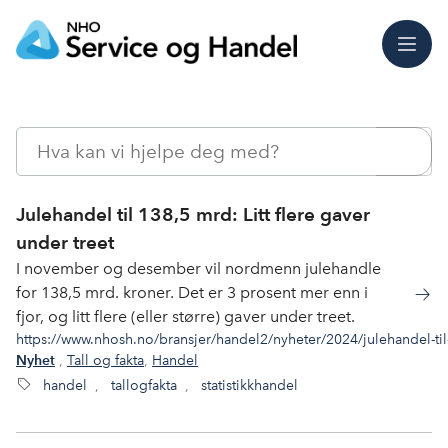
Meny
Søk
Julehandel til 138,5 mrd: Litt flere gaver
under treet
I november og desember vil nordmenn julehandle
for 138,5 mrd. kroner. Det er 3 prosent mer enn i
fjor, og litt flere (eller større) gaver under treet.
https://www.nhosh.no/bransjer/handel2/nyheter/2024/julehandel-til-
,
Tall og fakta
,
Handel
Nyhet
handel
,
tallogfakta
,
statistikkhandel