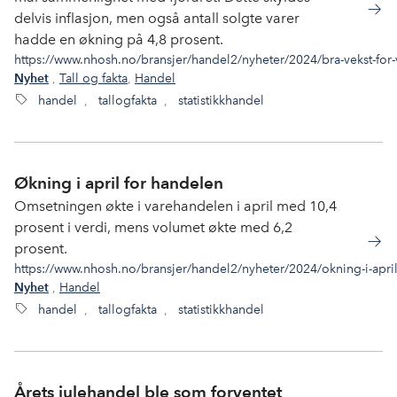
delvis inflasjon, men også antall solgte varer
hadde en økning på 4,8 prosent.
https://www.nhosh.no/bransjer/handel2/nyheter/2024/bra-vekst-for
,
Tall og fakta
,
Handel
Nyhet
handel
,
tallogfakta
,
statistikkhandel
Økning i april for handelen
Omsetningen økte i varehandelen i april med 10,4
prosent i verdi, mens volumet økte med 6,2
prosent.
https://www.nhosh.no/bransjer/handel2/nyheter/2024/okning-i-apri
,
Handel
Nyhet
handel
,
tallogfakta
,
statistikkhandel
Årets julehandel ble som forventet