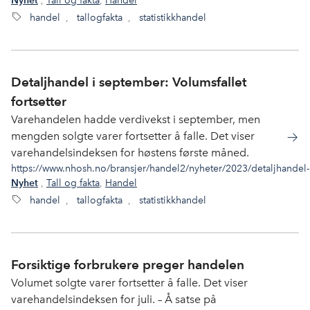
,
Tall og fakta
,
Handel
Nyhet
handel
,
tallogfakta
,
statistikkhandel
Detaljhandel i september: Volumsfallet
fortsetter
Varehandelen hadde verdivekst i september, men
mengden solgte varer fortsetter å falle. Det viser
varehandelsindeksen for høstens første måned.
https://www.nhosh.no/bransjer/handel2/nyheter/2023/detaljhandel-i
,
Tall og fakta
,
Handel
Nyhet
handel
,
tallogfakta
,
statistikkhandel
Forsiktige forbrukere preger handelen
Volumet solgte varer fortsetter å falle. Det viser
varehandelsindeksen for juli. – Å satse på