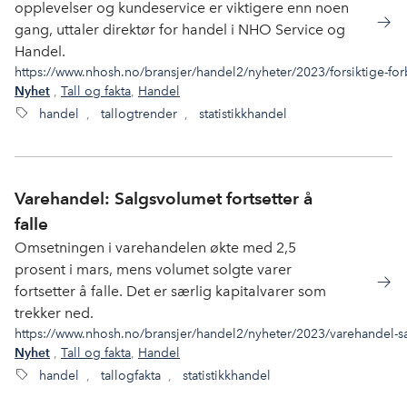
opplevelser og kundeservice er viktigere enn noen
gang, uttaler direktør for handel i NHO Service og
Handel.
https://www.nhosh.no/bransjer/handel2/nyheter/2023/forsiktige-fo
,
Tall og fakta
,
Handel
Nyhet
handel
,
tallogtrender
,
statistikkhandel
Varehandel: Salgsvolumet fortsetter å
falle
Omsetningen i varehandelen økte med 2,5
prosent i mars, mens volumet solgte varer
fortsetter å falle. Det er særlig kapitalvarer som
trekker ned.
https://www.nhosh.no/bransjer/handel2/nyheter/2023/varehandel-sal
,
Tall og fakta
,
Handel
Nyhet
handel
,
tallogfakta
,
statistikkhandel