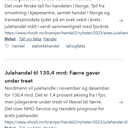
Det viser ferske tall for handelen i Norge. Tall fra
omsetning i kjøpesentre, samlet handel i Norge og
transaksjonsdata tyder på en svak vekst i årets
julehandel målt i verdi sammenlignet med fjoråret.
https://www.nhosh.no/bransjer/handel2/nyheter/2023/arets-julehan
,
Tall og fakta
,
Handel
Nyhet
handel
,
statistikkhandel
,
tallogfakta
Julehandel til 130,4 mrd: Færre gaver
under treet
Nordmenn vil julehandle i november og desember
for 130,4 mrd. Det er 1,4 prosent økning fra i fjor,
men julegavene under treet vil likevel bli færre.
Det viser NHO Service og Handels prognose for
årets julehandel.
https://www.nhosh.no/bransjer/handel2/nyheter/2023/julehandel-til