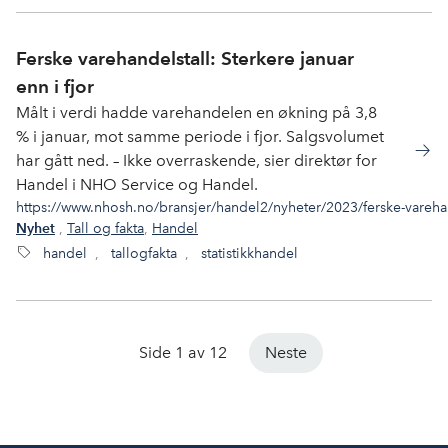
Ferske varehandelstall: Sterkere januar
enn i fjor
Målt i verdi hadde varehandelen en økning på 3,8
% i januar, mot samme periode i fjor. Salgsvolumet
har gått ned. – Ikke overraskende, sier direktør for
Handel i NHO Service og Handel.
https://www.nhosh.no/bransjer/handel2/nyheter/2023/ferske-varehand
,
Tall og fakta
,
Handel
Nyhet
handel
,
tallogfakta
,
statistikkhandel
Side 1 av 12
Neste