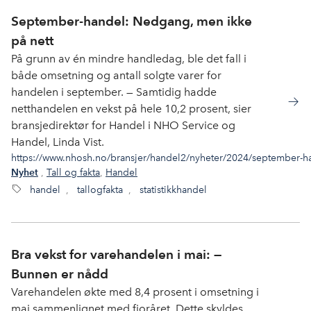
September-handel: Nedgang, men ikke
på nett
På grunn av én mindre handledag, ble det fall i
både omsetning og antall solgte varer for
handelen i september. — Samtidig hadde
netthandelen en vekst på hele 10,2 prosent, sier
bransjedirektør for Handel i NHO Service og
Handel, Linda Vist.
https://www.nhosh.no/bransjer/handel2/nyheter/2024/september-h
,
Tall og fakta
,
Handel
Nyhet
handel
,
tallogfakta
,
statistikkhandel
Bra vekst for varehandelen i mai: —
Bunnen er nådd
Varehandelen økte med 8,4 prosent i omsetning i
mai sammenlignet med fjoråret. Dette skyldes