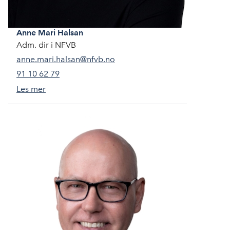
Anne Mari
Halsan
Adm. dir i NFVB
anne.mari.halsan@nfvb.no
91 10 62 79
Les mer