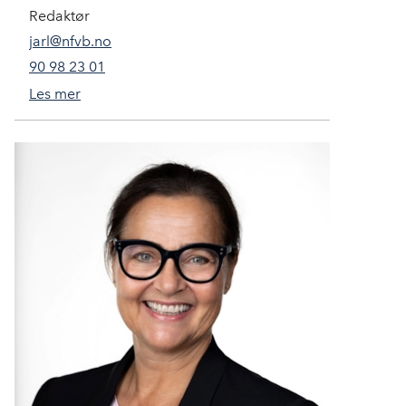
Redaktør
jarl@nfvb.no
90 98 23 01
Les mer