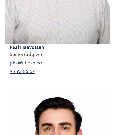
Paal
Haavorsen
Seniorrådgiver
pha@nhosh.no
95 93 85 67