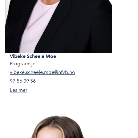
Vibeke
Scheele Moe
Programsjef
vibeke.scheele.moe@nfvb.no
97 56 09 56
Les mer