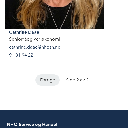
Cathrine
Daae
Seniorrådgiver økonomi
cathrine.daae@nhosh.no
91 81 94 22
Forrige
Side 2 av 2
NHO Service og Handel