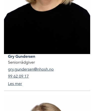
Gry
Gundersen
Seniorrådgiver
gry.gundersen@nhosh.no
99 62 09 17
Les mer