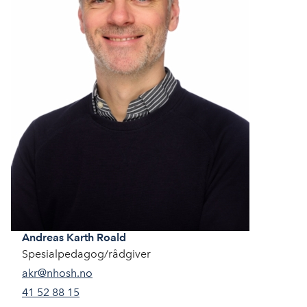
Andreas
Karth Roald
Spesialpedagog/rådgiver
akr@nhosh.no
41 52 88 15