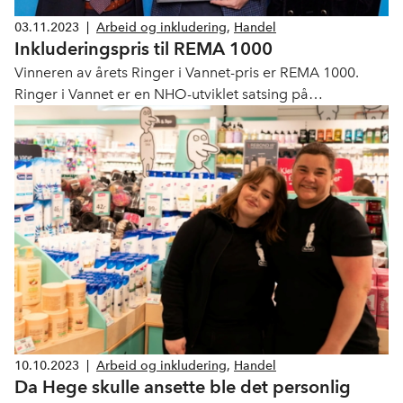
03.11.2023
|
Arbeid og inkludering
,
Handel
Inkluderingspris til REMA 1000
Vinneren av årets Ringer i Vannet-pris er REMA 1000.
Ringer i Vannet er en NHO-utviklet satsing på
arbeidsinkludering hvor næringslivets behov står i
sentrum.
10.10.2023
|
Arbeid og inkludering
,
Handel
Da Hege skulle ansette ble det personlig