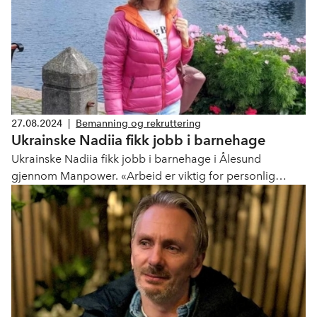
27.08.2024
|
Bemanning og rekruttering
Ukrainske Nadiia fikk jobb i barnehage
Ukrainske Nadiia fikk jobb i barnehage i Ålesund
gjennom Manpower. «Arbeid er viktig for personlig
utvikling og gir mulighet til å bidra til lokalsamfunnet»,
sier hun.