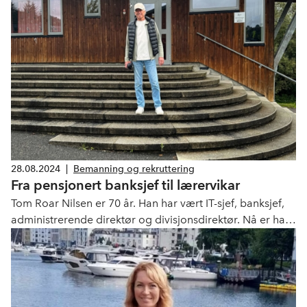
28.08.2024
|
Bemanning og rekruttering
Fra pensjonert banksjef til lærervikar
Tom Roar Nilsen er 70 år. Han har vært IT-sjef, banksjef,
administrerende direktør og divisjonsdirektør. Nå er han
pensjonist og lærervikar.