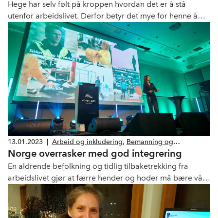
Hege har selv følt på kroppen hvordan det er å stå
utenfor arbeidslivet. Derfor betyr det mye for henne å
kunne hjelpe andre.
13.01.2023
|
Arbeid og inkludering
,
Bemanning og
Norge overrasker med god integrering
rekruttering
,
Drift og Service
,
Renhold
,
Handel
,
Frisør og velvære
En aldrende befolkning og tidlig tilbaketrekking fra
arbeidslivet gjør at færre hender og hoder må bære vår
felles velferd. Integrering og inkludering av innvandrere
vil spille en avgjørende rolle for økt sysselsettingen og
verdiskaping i Norge, ifølge overraskende rapport fra