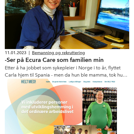
OECD.
11.01.2023
|
Bemanning og rekruttering
-Ser på Ecura Care som familien min
Etter å ha jobbet som sykepleier i Norge i to år, flyttet
Carla hjem til Spania - men da hun ble mamma, tok hun
like godt med seg mann og barn tilbake til Norge. Her er
Carlas historie!