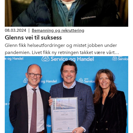
08.03.2024
|
Bemanning og rekruttering
Glenns vei til suksess
Glenn fikk helseutfordringer og mistet jobben under
pandemien. Livet fikk ny retningen takket være vårt
medlem, bemanningsbedriften Mastil. Her er Glenns
historie.