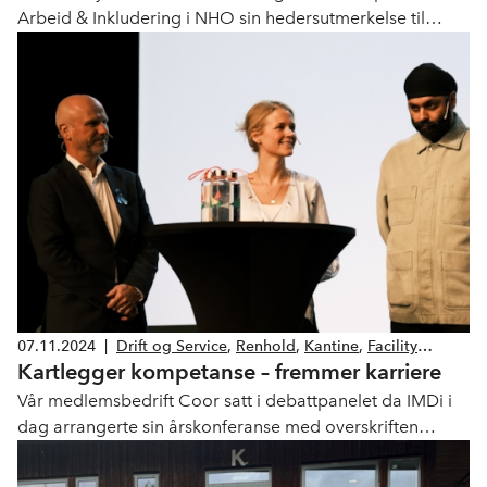
Arbeid & Inkludering i NHO sin hedersutmerkelse til
virksomheter som gjør en fremragende innsats for å
inkludere flere i arbeidslivet.
07.11.2024
|
Drift og Service
,
Renhold
,
Kantine
,
Facility
Kartlegger kompetanse – fremmer karriere
management
Vår medlemsbedrift Coor satt i debattpanelet da IMDi i
dag arrangerte sin årskonferanse med overskriften
"Integrering i Norge – hvor er vi på vei?"