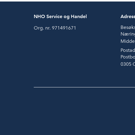
NHO Service og Handel
Adres
Besøk
Org. nr. 971491671
Næring
Middel
Postad
Postbo
0305 