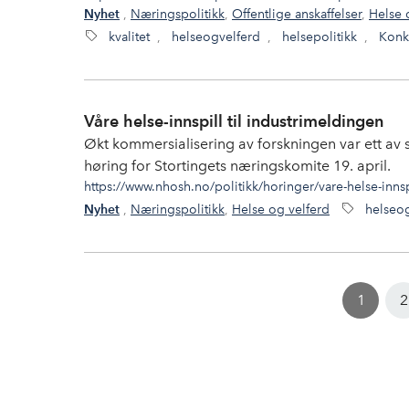
,
Næringspolitikk
,
Offentlige anskaffelser
,
Helse 
Nyhet
kvalitet
,
helseogvelferd
,
helsepolitikk
,
Konku
Våre helse-innspill til industrimeldingen
Økt kommersialisering av forskningen var ett av 
høring for Stortingets næringskomite 19. april.
https://www.nhosh.no/politikk/horinger/vare-helse-innsp
,
Næringspolitikk
,
Helse og velferd
helseo
Nyhet
1
2