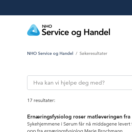
NHO Service og Handel
Søkeresultater
17 resultater:
Ernæringsfysiolog roser matleveringen fr
Sykehjemmene i Sørum får nå middagene levert f
opp fra ernæringsfysiolog Marie Brochmann.