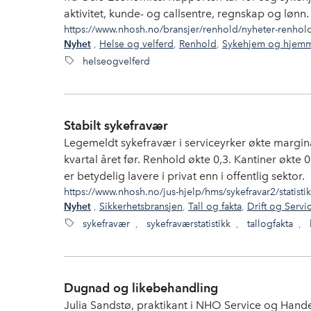
aktivitet, kunde- og callsentre, regnskap og lønn.
https://www.nhosh.no/bransjer/renhold/nyheter-renhol
,
Helse og velferd
,
Renhold
,
Sykehjem og hjemm
Nyhet
helseogvelferd
Stabilt sykefravær
Legemeldt sykefravær i serviceyrker økte margi
kvartal året før. Renhold økte 0,3. Kantiner økte 
er betydelig lavere i privat enn i offentlig sektor.
https://www.nhosh.no/jus-hjelp/hms/sykefravar2/statistik
,
Sikkerhetsbransjen
,
Tall og fakta
,
Drift og Servi
Nyhet
sykefravær
,
sykefraværstatistikk
,
tallogfakta
,
Dugnad og likebehandling
Julia Sandstø, praktikant i NHO Service og Handel,