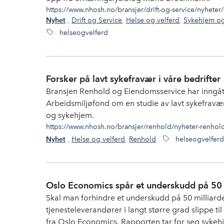
https://www.nhosh.no/bransjer/drift-og-service/nyheter
,
Drift og Service
,
Helse og velferd
,
Sykehjem og
Nyhet
helseogvelferd
Forsker på lavt sykefravær i våre bedrifter
Bransjen Renhold og Eiendomsservice har inng
Arbeidsmiljøfond om en studie av lavt sykefrav
og sykehjem.
https://www.nhosh.no/bransjer/renhold/nyheter-renholdsb
,
Helse og velferd
,
Renhold
helseogvelferd
Nyhet
Oslo Economics spår et underskudd på 50 
Skal man forhindre et underskudd på 50 milliarde
tjenesteleverandører i langt større grad slippe t
fra Oslo Economics. Rapporten tar for seg sykehj