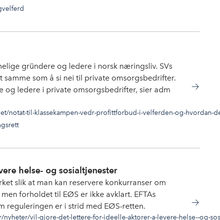
gvelferd
innelige gründere og ledere i norsk næringsliv. SVs
et samme som å si nei til private omsorgsbedrifter.
e og ledere i private omsorgsbedrifter, sier adm
et/notat-til-klassekampen-vedr-profittforbud-i-velferden-og-hvordan-d
gsrett
evere helse- og sosialtjenester
rket slik at man kan reservere konkurranser om
, men forholdet til EØS er ikke avklart. EFTAs
 reguleringen er i strid med EØS-retten.
nyheter/vil-gjore-det-lettere-for-ideelle-aktorer-a-levere-helse--og-sos