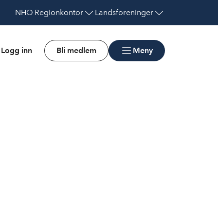
NHO
Regionkontor
Landsforeninger
Logg inn
Bli medlem
Meny