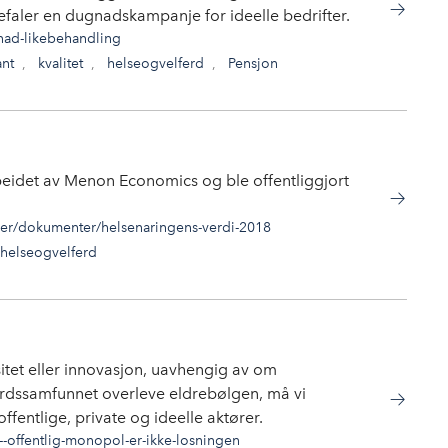
nbefaler en dugnadskampanje for ideelle bedrifter.
nad-likebehandling
ant
,
kvalitet
,
helseogvelferd
,
Pensjon
eidet av Menon Economics og ble offentliggjort
er/dokumenter/helsenaringens-verdi-2018
helseogvelferd
sitet eller innovasjon, uavhengig av om
ferdssamfunnet overleve eldrebølgen, må vi
 offentlige, private og ideelle aktører.
-offentlig-monopol-er-ikke-losningen