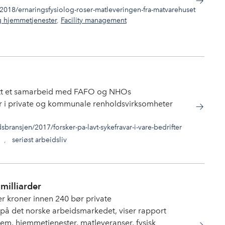
/2018/ernaringsfysiolog-roser-matleveringen-fra-matvarehuset
 hjemmetjenester
,
Facility management
ått et samarbeid med FAFO og NHOs
ær i private og kommunale renholdsvirksomheter
ransjen/2017/forsker-pa-lavt-sykefravar-i-vare-bedrifter
,
seriøst arbeidsliv
milliarder
r kroner innen 240 bør private
il på det norske arbeidsmarkedet, viser rapport
em, hjemmetjenester, matleveranser, fysisk