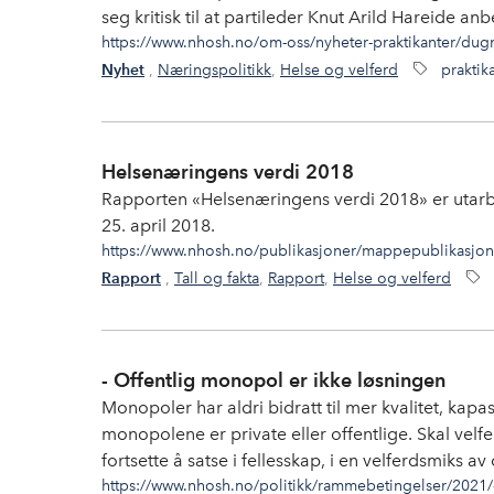
seg kritisk til at partileder Knut Arild Hareide a
https://www.nhosh.no/om-oss/nyheter-praktikanter/dug
,
Næringspolitikk
,
Helse og velferd
praktik
Nyhet
Helsenæringens verdi 2018
Rapporten «Helsenæringens verdi 2018» er utarb
25. april 2018.
https://www.nhosh.no/publikasjoner/mappepublikasjon
,
Tall og fakta
,
Rapport
,
Helse og velferd
Rapport
- Offentlig monopol er ikke løsningen
Monopoler har aldri bidratt til mer kvalitet, kapa
monopolene er private eller offentlige. Skal vel
fortsette å satse i fellesskap, i en velferdsmiks av
https://www.nhosh.no/politikk/rammebetingelser/2021/-