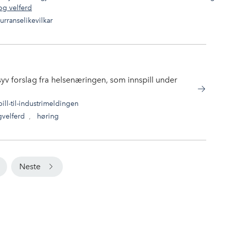
og velferd
rranselikevilkar
syv forslag fra helsenæringen, som innspill under
ill-til-industrimeldingen
gvelferd
,
høring
Neste