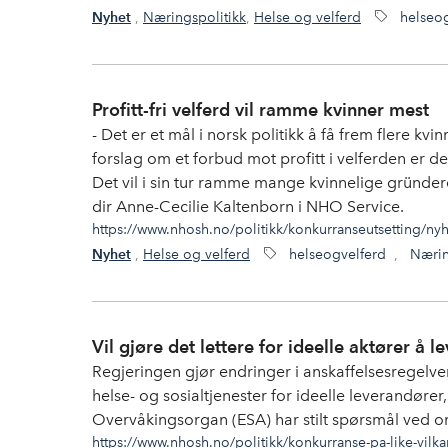
,
Næringspolitikk
,
Helse og velferd
helseo
Nyhet
Profitt-fri velferd vil ramme kvinner mest
- Det er et mål i norsk politikk å få frem flere kv
forslag om et forbud mot profitt i velferden er d
Det vil i sin tur ramme mange kvinnelige gründer
dir Anne-Cecilie Kaltenborn i NHO Service.
https://www.nhosh.no/politikk/konkurranseutsetting/nyh
,
Helse og velferd
helseogvelferd
,
Nærin
Nyhet
Vil gjøre det lettere for ideelle aktører å l
Regjeringen gjør endringer i anskaffelsesregelve
helse- og sosialtjenester for ideelle leverandører
Overvåkingsorgan (ESA) har stilt spørsmål ved om
https://www.nhosh.no/politikk/konkurranse-pa-like-vilkar/