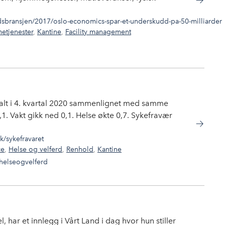
dsbransjen/2017/oslo-economics-spar-et-underskudd-pa-50-milliarder
etjenester
,
Kantine
,
Facility management
nalt i 4. kvartal 2020 sammenlignet med samme
0,1. Vakt gikk ned 0,1. Helse økte 0,7. Sykefravær
k/sykefravaret
ce
,
Helse og velferd
,
Renhold
,
Kantine
helseogvelferd
 har et innlegg i Vårt Land i dag hvor hun stiller