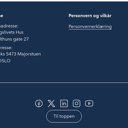
se
Personvern og vilkår
sadresse:
Personvernerklæring
slivets Hus
thuns gate 27
resse:
ks 5473 Majorstuen
OSLO
Til toppen