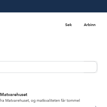
Søk
Arbinn
Søk
a Matvarehuset
ra Matvarehuset, og matkvaliteten får tommel